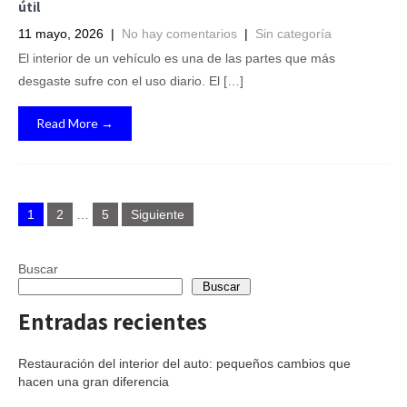
útil
11 mayo, 2026
|
No hay comentarios
|
Sin categoría
El interior de un vehículo es una de las partes que más
desgaste sufre con el uso diario. El […]
Read More →
Paginación
1
2
…
5
Siguiente
de
entradas
Buscar
Buscar
Entradas recientes
Restauración del interior del auto: pequeños cambios que
hacen una gran diferencia